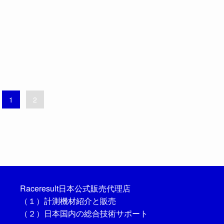
1
2
Raceresult日本公式販売代理店
（１）計測機材紹介と販売
（２）日本国内の総合技術サポート