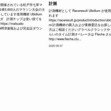
計測
で開催されている松戸市七草マ
加者5,600人のマラソン大会のタ
計測機材として Raceresult Ubidium が使
ています使用機材 Ubidium
れます
コーダ 計測チップは使い捨てを
https://raceresult.jp/productintroduction/ubi
s://matsudo-
m/計測機材の購入および業務委託をお探し
com/WEB速報および完走証ダウン
方はご相談くださいグラベルクラシックや
らいのタイム計測オペレータは Flecha さ
http://www.flecha.clu...
2025-08-07