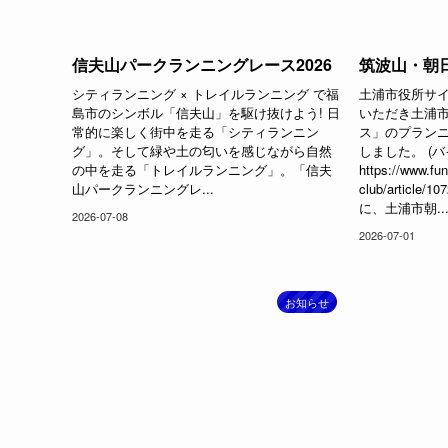
信夫山パークランニングレース2026
筑波山・朝日
シティランニング × トレイルランニング で福
土浦市役所サ
島市のシンボル「信夫山」を駆け抜けよう! 日
いただき土浦
常的に楽しく街中を走る「シティランニン
ス」のプラン
グ」。そして緑や土の匂いを感じながら自然
しました。 (
の中を走る「トレイルランニング」。「信夫
https://www.fun
山パークランニングレ...
club/articl
に、土浦市朝..
2026-07-08
2026-07-01
お知らせ