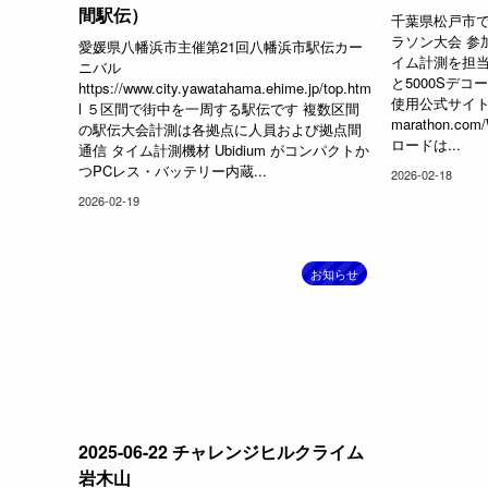
間駅伝）
千葉県松戸市
ラソン大会 参
愛媛県八幡浜市主催第21回八幡浜市駅伝カー
イム計測を担当し
ニバル
と5000Sデ
https://www.city.yawatahama.ehime.jp/top.htm
使用公式サイトhttp
l ５区間で街中を一周する駅伝です 複数区間
marathon.
の駅伝大会計測は各拠点に人員および拠点間
ロードは...
通信 タイム計測機材 Ubidium がコンパクトか
つPCレス・バッテリー内蔵...
2026-02-18
2026-02-19
お知らせ
2025-06-22 チャレンジヒルクライム
岩木山