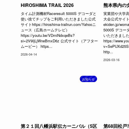
HIROSHIMA TRAIL 2026
熊本県内の
タイム計測機材Raceresult 5000S デコーダと
実業団や大学
使い捨てチップをご利用いただきました公式
大会公式サイトhtt
サイトhttps://hiroshima-trailrun.com/Yahooニ
ekiden.jp/wo
ュース（広島ホームテレビ）
5000S デ
https://youtu.be/VDmiNdxqeBs?
いただきまし
si=2V9IjLjWneBmxD6z 公式サイト（アフター
https://www.yo
ムービー） https...
v=SePUXd2
http...
2026-04-14
2026-03-16
お知らせ
第２１回八幡浜駅伝カーニバル（5区
第68回松