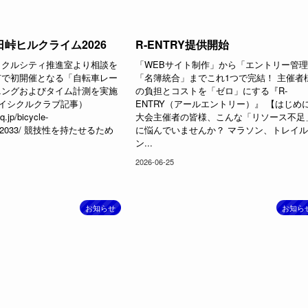
峠ヒルクライム2026
R-ENTRY提供開始
イクルシティ推進室より相談を
「WEBサイト制作」から「エントリー管
市で初開催となる「自転車レー
「名簿統合」までこれ1つで完結！ 主催者
ニングおよびタイム計測を実施
の負担とコストを「ゼロ」にする『R-
バイシクルクラブ記事）
ENTRY（アールエントリー）』 【はじめ
q.jp/bicycle-
大会主催者の皆様、こんな「リソース不足
e/1072033/ 競技性を持たせるため
に悩んでいませんか？ マラソン、トレイ
.
ン...
2026-06-25
お知らせ
お知ら