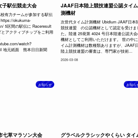
女子駅伝競走大会
JAAF日本陸上競技連盟公認タイ
測機材
高校有力チームが参加する駅伝
ps://okukuma-
次世代タイム計測機材 Ubidium JAAF日本
man/ 5区間の駅伝に Raceresult
競技連盟 の公認機材として認定を受けま
コーダとアクティブチップをご利用
た。陸連 25発第 4024 号日本陸連公認大
た
機材としてご利用いただけます。 世の中
utube.com/watch?
イム計測機材は数種類ありますが、JAAF
5SiI 地元紙面 熊本日日新聞
陸上競技連盟の審査は、専門家が技術...
2026-03-08
お知らせ
お知ら
戸市七草マラソン大会
グラベルクラシックやくらい タイ